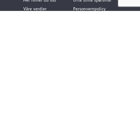
Våre verdier
Personvernpolicy
Vår historie
Nyttige lenker
Følg oss
Dokumentasjon VA-
teknikk
Dokumentasjon
Gategods
Dokumentasjon Bygg-
og anlegg
Kompetanse og
rådgivning
Vårt klimafotavtrykk