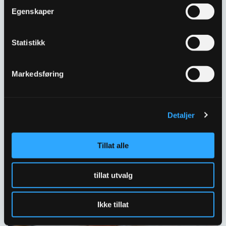
Kontakt oss
Egenskaper
Har spørsmål eller behov for hjelp så kontakt oss
gjerne.
Statistikk
Skriv til oss
Markedsføring
67 80 62 00
Spørsmål og svar
Detaljer
Tillat alle
tillat utvalg
Ikke tillat