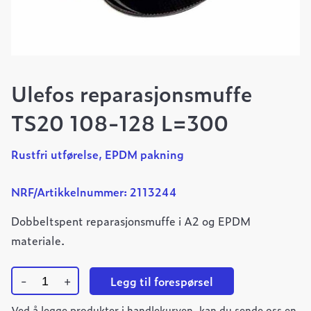
Ulefos reparasjonsmuffe
TS20 108-128 L=300
Rustfri utførelse, EPDM pakning
NRF/Artikkelnummer: 2113244
Dobbeltspent reparasjonsmuffe i A2 og EPDM
materiale.
-
+
Legg til forespørsel
Ulefos
Ved å legge produkter i handlekurven, kan du sende oss en