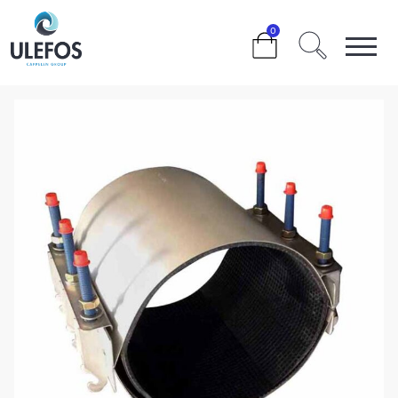
>
>
>
>
0
ULEFOS REPARASJONSMUFFE TS20 108-128 L=300