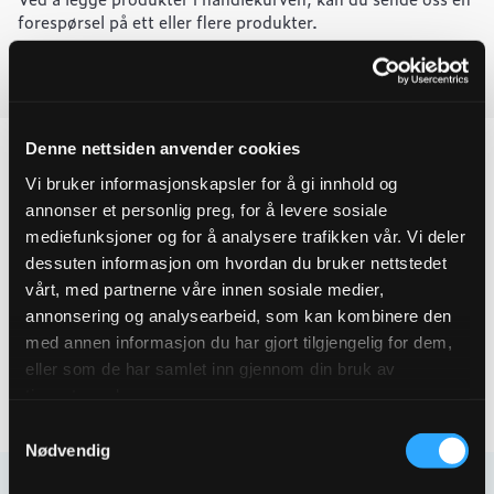
reparasjonsmuffe
TS20
forespørsel på ett eller flere produkter.
108-
128
L=300
Last ned produktdatablad
quantity
Denne nettsiden anvender cookies
Vi bruker informasjonskapsler for å gi innhold og
annonser et personlig preg, for å levere sosiale
Produktegenskaper
mediefunksjoner og for å analysere trafikken vår. Vi deler
dessuten informasjon om hvordan du bruker nettstedet
Pakningsinformasjon
vårt, med partnerne våre innen sosiale medier,
annonsering og analysearbeid, som kan kombinere den
Tekniske spesifikasjoner
med annen informasjon du har gjort tilgjengelig for dem,
eller som de har samlet inn gjennom din bruk av
tjenestene deres.
Samtykkevalg
Nødvendig