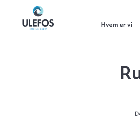
Ulefos
>
VA Teknikk
>
Reparasjonsmuff
Hvem er vi
Ru
D