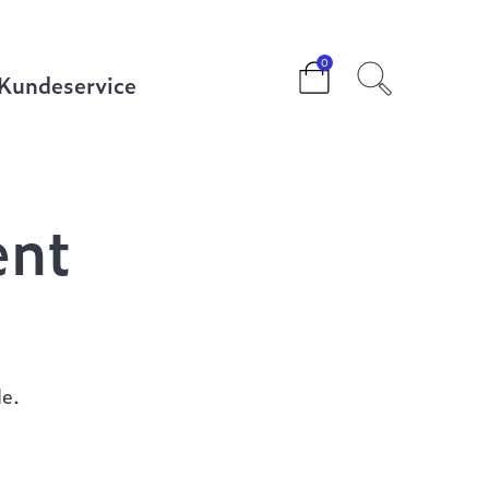
0
Kundeservice
ent
e.