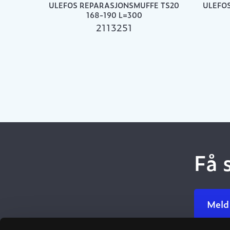
ULEFOS REPARASJONSMUFFE TS20
ULEFO
168-190 L=300
2113251
Få 
Meld