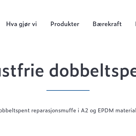
er
>
Rustfrie dobbeltspent
Hva gjør vi
Produkter
Bærekraft
stfrie dobbeltsp
obbeltspent reparasjonsmuffe i A2 og EPDM material