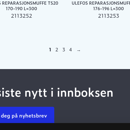
S REPARASJONSMUFFE TS20
ULEFOS REPARASJONSMUFF
170-190 L=300
176-196 L=300
2113252
2113253
1
2
3
4
→
siste nytt i innboksen
 deg på nyhetsbrev