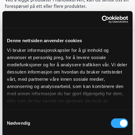
reparasjonsmuffe
TS20
forespørsel på ett eller flere produkter.
133-
156
L=300
Last ned produktdatablad
quantity
Denne nettsiden anvender cookies
Vi bruker informasjonskapsler for å gi innhold og
annonser et personlig preg, for å levere sosiale
Produktegenskaper
mediefunksjoner og for å analysere trafikken vår. Vi deler
dessuten informasjon om hvordan du bruker nettstedet
Pakningsinformasjon
vårt, med partnerne våre innen sosiale medier,
annonsering og analysearbeid, som kan kombinere den
Tekniske spesifikasjoner
med annen informasjon du har gjort tilgjengelig for dem,
eller som de har samlet inn gjennom din bruk av
tjenestene deres.
Samtykkevalg
Nødvendig