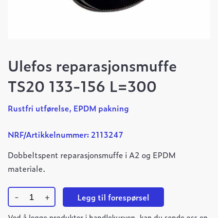
Ulefos reparasjonsmuffe
TS20 133-156 L=300
Rustfri utførelse, EPDM pakning
NRF/Artikkelnummer: 2113247
Dobbeltspent reparasjonsmuffe i A2 og EPDM
materiale.
-
+
Legg til forespørsel
Ulefos
Ved å legge produkter i handlekurven, kan du sende oss en