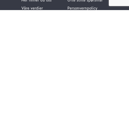
Våre verdier
Personvernpolicy
Vår historie
Nyttige lenker
Følg oss
Dokumentasjon VA-
teknikk
Dokumentasjon
Gategods
Dokumentasjon Bygg-
og anlegg
Kompetanse og
rådgivning
Vårt klimafotavtrykk