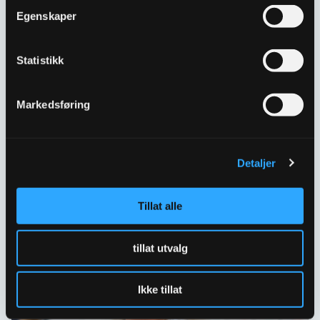
Kontakt oss
Egenskaper
Har spørsmål eller behov for hjelp så kontakt oss
gjerne.
Statistikk
Skriv til oss
Markedsføring
67 80 62 00
Spørsmål og svar
Detaljer
Tillat alle
tillat utvalg
Ikke tillat