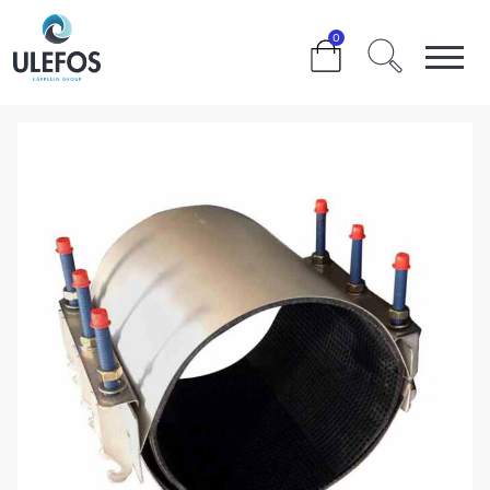
>
>
>
>
0
ULEFOS REPARASJONSMUFFE TS20 133-156 L=300