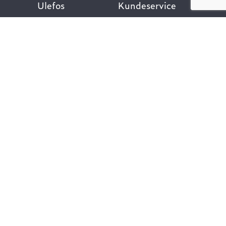
Ulefos
Kundeservice
Om oss
Kontakt oss
Åpenhetsloven
Finn ansatt
Her finner du oss
Ofte stilte spørsmål
Våre verdier
Personvernpolicy
Vår historie
Nyttige lenker
Følg oss
Dokumentasjon VA-
teknikk
Dokumentasjon
Gategods
Dokumentasjon Bygg-
og anlegg
Kompetanse og
rådgivning
Vårt klimafotavtrykk