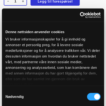
-
+
Legg til forespørsel
Ulefos
Ved å legge produkter i handlekurven, kan du sende oss en
ESCO
mellomring
forespørsel på ett eller flere produkter.
DN100
m/1½"
sluseventil
Last ned produktdatablad
quantity
Denne nettsiden anvender cookies
Vi bruker informasjonskapsler for å gi innhold og
Last ned FDV
annonser et personlig preg, for å levere sosiale
mediefunksjoner og for å analysere trafikken vår. Vi deler
dessuten informasjon om hvordan du bruker nettstedet
vårt, med partnerne våre innen sosiale medier,
annonsering og analysearbeid, som kan kombinere den
Produktegenskaper
med annen informasjon du har gjort tilgjengelig for dem,
eller som de har samlet inn gjennom din bruk av
Pakningsinformasjon
tjenestene deres.
Samtykkevalg
Nødvendig
Tekniske spesifikasjoner