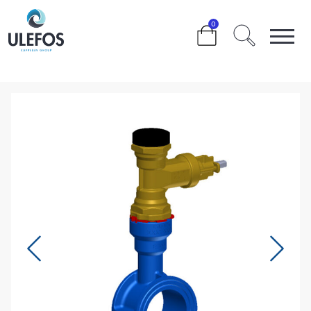
>
>
>
>
0
ULEFOS ESCO MELLOMRING DN100 M/1½”
SLUSEVENTIL