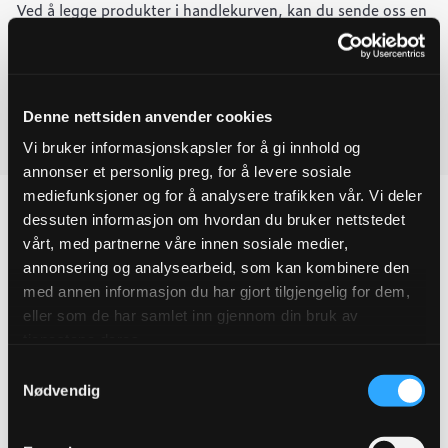
Ved å legge produkter i handlekurven, kan du sende oss en
ESCO
mellomring
forespørsel på ett eller flere produkter.
DN600
quantity
Last ned produktdatablad
Denne nettsiden anvender cookies
Last ned FDV
Vi bruker informasjonskapsler for å gi innhold og
annonser et personlig preg, for å levere sosiale
mediefunksjoner og for å analysere trafikken vår. Vi deler
dessuten informasjon om hvordan du bruker nettstedet
vårt, med partnerne våre innen sosiale medier,
annonsering og analysearbeid, som kan kombinere den
Produktegenskaper
med annen informasjon du har gjort tilgjengelig for dem,
eller som de har samlet inn gjennom din bruk av
Pakningsinformasjon
tjenestene deres.
Samtykkevalg
Tekniske spesifikasjoner
Nødvendig