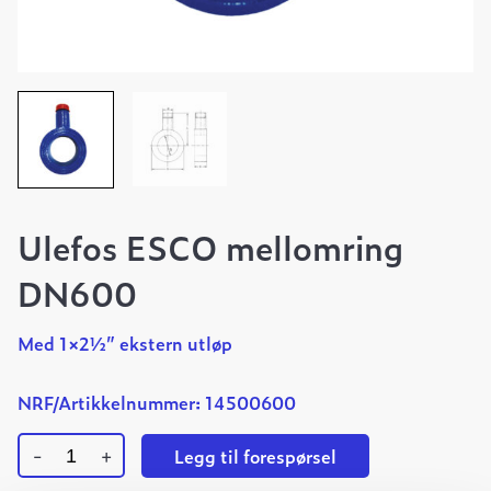
Ulefos ESCO mellomring
DN600
Med 1×2½” ekstern utløp
NRF/Artikkelnummer: 14500600
-
+
Legg til forespørsel
Ulefos