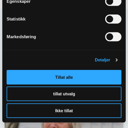
Egenskaper
Statistikk
Kontakt oss
Har spørsmål eller behov for hjelp så kontakt oss
Markedsføring
gjerne.
Skriv til oss
Detaljer
67 80 62 00
Spørsmål og svar
Tillat alle
tillat utvalg
Ikke tillat