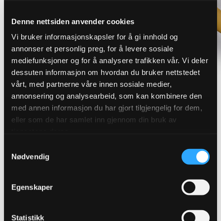
Denne nettsiden anvender cookies
Vi bruker informasjonskapsler for å gi innhold og
annonser et personlig preg, for å levere sosiale
mediefunksjoner og for å analysere trafikken vår. Vi deler
dessuten informasjon om hvordan du bruker nettstedet
vårt, med partnerne våre innen sosiale medier,
annonsering og analysearbeid, som kan kombinere den
med annen informasjon du har gjort tilgjengelig for dem,
Finn riktig overvannsløsning for
eller som de har samlet inn gjennom din bruk av
tjenestene deres.
ditt prosjekt
Samtykkevalg
Nødvendig
Robuste løsninger som sikrer effektiv avledning og
håndtering av overvann. Vi leverer produkter for
Egenskaper
blågrønn og konvensjonell overvannshåndtering.
Statistikk