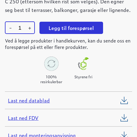
C 250 (ettersom hvilken rist som velges). Den egner
seg best til terrasser, balkonger, garasje eller lignende.
-
+
Legg til forespørsel
Ulefos
Ved å legge produkter i handlekurven, kan du sende oss en
Filcoten
PRO
forespørsel på ett eller flere produkter.
100
varmforsinket
spaltetopp
quantity
100%
Styrene fri
resirkulerbar
Last ned datablad
Last ned FDV
Last ned monteringsanvisning