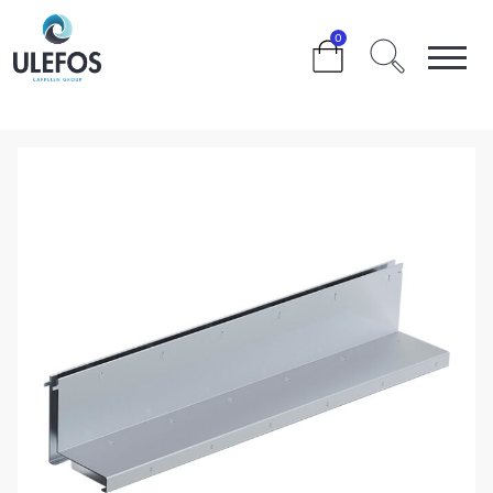
>
>
>
>
>
0
ULEFOS FILCOTEN PRO 100 VARMFORSINKET
SPALTETOPP