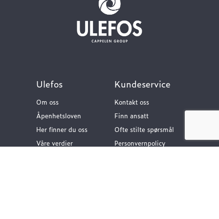
Ulefos
Kundeservice
Om oss
Kontakt oss
Åpenhetsloven
Finn ansatt
Her finner du oss
Ofte stilte spørsmål
Våre verdier
Personvernpolicy
Vår historie
Nyttige lenker
Følg oss
Dokumentasjon VA-
teknikk