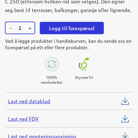
C 250 (ettersom hvilken rist som velges). Den egner
seg best til terrasser, balkonger, garasje eller lignende.
-
+
Legg til forespørsel
Ulefos
Ved å legge produkter i handlekurven, kan du sende oss en
Filcoten
PRO
forespørsel på ett eller flere produkter.
100
Spaltetopp
inspeksjonsenhet
quantity
100%
Styrene fri
resirkulerbar
Last ned datablad
Last ned FDV
Last ned monteringsanvisning