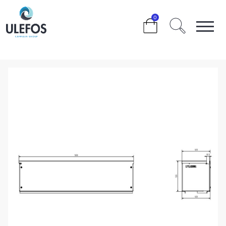
>
>
>
>
>
0
ULEFOS FILCOTEN PRO 100 SPALTETOPP
INSPEKSJONSENHET