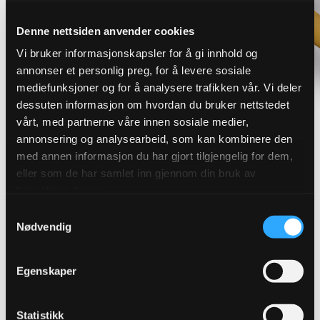
Denne nettsiden anvender cookies
Vi bruker informasjonskapsler for å gi innhold og
annonser et personlig preg, for å levere sosiale
mediefunksjoner og for å analysere trafikken vår. Vi deler
dessuten informasjon om hvordan du bruker nettstedet
vårt, med partnerne våre innen sosiale medier,
annonsering og analysearbeid, som kan kombinere den
med annen informasjon du har gjort tilgjengelig for dem,
Finn riktig overvannsløsning for
eller som de har samlet inn gjennom din bruk av
tjenestene deres.
ditt prosjekt
Samtykkevalg
Nødvendig
Robuste løsninger som sikrer effektiv avledning og
håndtering av overvann. Vi leverer produkter for
Egenskaper
blågrønn og konvensjonell overvannshåndtering.
Statistikk