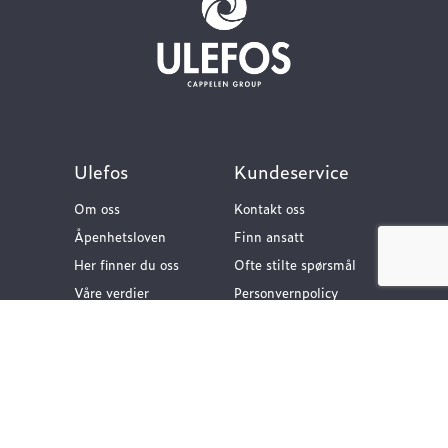
Ulefos
Kundeservice
Om oss
Kontakt oss
Åpenhetsloven
Finn ansatt
Her finner du oss
Ofte stilte spørsmål
Våre verdier
Personvernpolicy
Vår historie
Nyttige lenker
Følg oss
Dokumentasjon VA-
teknikk