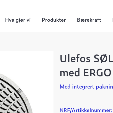
og kumlokk
>
Ø650 kumrammer og kumlokk
>
åsarm UNVL
Hva gjør vi
Produkter
Bærekraft
Ulefos SØ
med ERGO
Med integrert pakni
NRF/Artikkelnummer