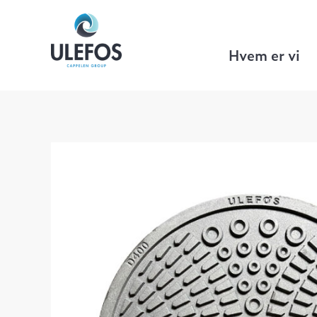
Ulefos
>
Gategods
>
SØLV kumrammer 
Ulefos SØLV kumlokk 650 med ERGO l
Hvem er vi