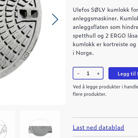
Ulefos SØLV kumlokk for
anleggsmaskiner. Kumlok
anleggsflaten som hindr
spetthull og 2 ERGO låsa
kumlokk er kortreiste og
i Norge.
-
+
Legg til
Ulefos
SØLV
Ved å legge produkter i handle
kumlokk
flere produkter.
650
med
ERGO
låsarm
UNVL
quantity
Last ned datablad