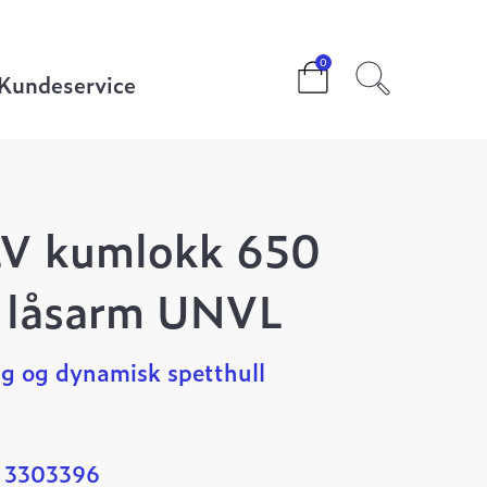
0
Kundeservice
LV kumlokk 650
 låsarm UNVL
ng og dynamisk spetthull
: 3303396