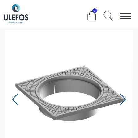
>
>
>
>
ULEFOS KUMRAMME UFK 650
0