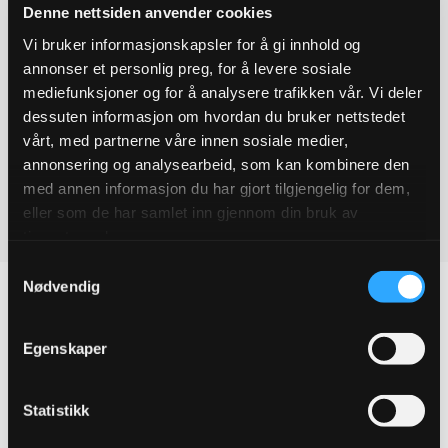
Denne nettsiden anvender cookies
Last ned brosjyre
Vi bruker informasjonskapsler for å gi innhold og
annonser et personlig preg, for å levere sosiale
mediefunksjoner og for å analysere trafikken vår. Vi deler
EPD (PDF)
dessuten informasjon om hvordan du bruker nettstedet
vårt, med partnerne våre innen sosiale medier,
Klimaregnskap (PDF)
annonsering og analysearbeid, som kan kombinere den
med annen informasjon du har gjort tilgjengelig for dem,
eller som de har samlet inn gjennom din bruk av
tjenestene deres.
Samtykkevalg
Nødvendig
Egenskaper
Produktegenskaper
Pakningsinformasjon
Statistikk