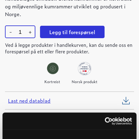
og miljøvennlige kumrammer utviklet og produsert i
Norge.
-
+
Legg til forespørsel
Ulefos
Ved å legge produkter i handlekurven, kan du sende oss en
kumramme
UFK
forespørsel på ett eller flere produkter.
650
quantity
Kortreist
Norsk produkt
Last ned datablad
Last ned FDV
Last ned monteringsanvisning