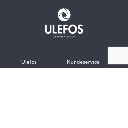
Ulefos
Kundeservice
Om oss
Kontakt oss
Åpenhetsloven
Finn ansatt
Her finner du oss
Ofte stilte spørsmål
Våre verdier
Personvernpolicy
Vår historie
Nyttige lenker
Følg oss