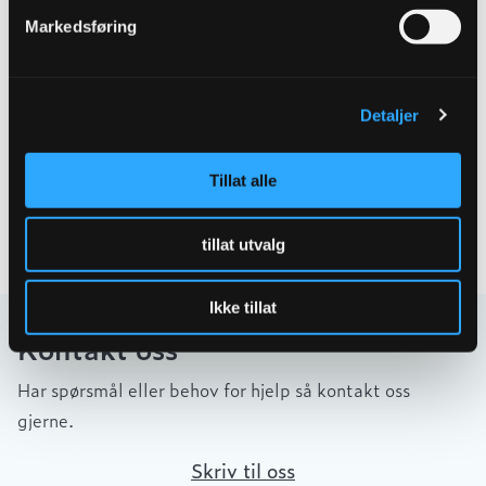
Tekniske spesifikasjoner
Markedsføring
Detaljer
Tillat alle
tillat utvalg
Ikke tillat
Kontakt oss
Har spørsmål eller behov for hjelp så kontakt oss
gjerne.
Skriv til oss