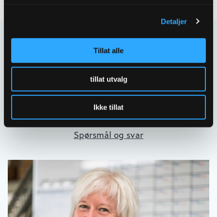
Detaljer
Kontakt oss
Tillat alle
Har spørsmål eller behov for hjelp så kontakt oss
gjerne.
tillat utvalg
Skriv til oss
Ikke tillat
67 80 62 00
Spørsmål og svar