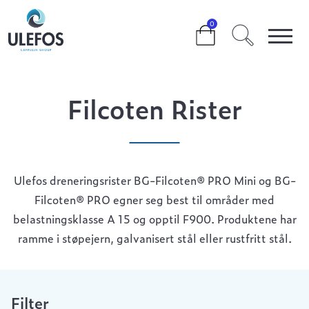
>
>
>
>
FILCOTEN RISTER
0
Filcoten Rister
Ulefos dreneringsrister BG-Filcoten® PRO Mini og BG-
Filcoten® PRO egner seg best til områder med
belastningsklasse A 15 og opptil F900. Produktene har
ramme i støpejern, galvanisert stål eller rustfritt stål.
Filter