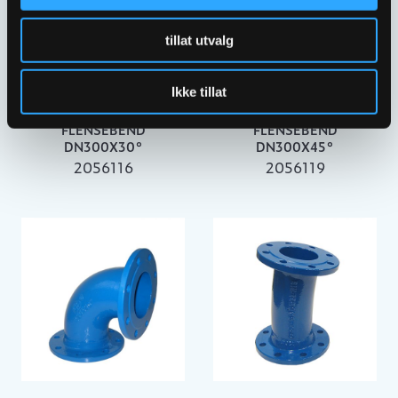
tillat utvalg
Ikke tillat
ULEFOS ESCO
ULEFOS ESCO
FLENSEBEND
FLENSEBEND
DN300X30°
DN300X45°
2056116
2056119