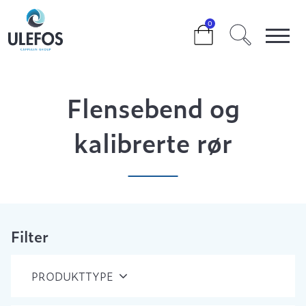
>
>
>
FLENSEBEND OG KALIBRERTE RØR
0
Flensebend og
kalibrerte rør
Filter
PRODUKTTYPE