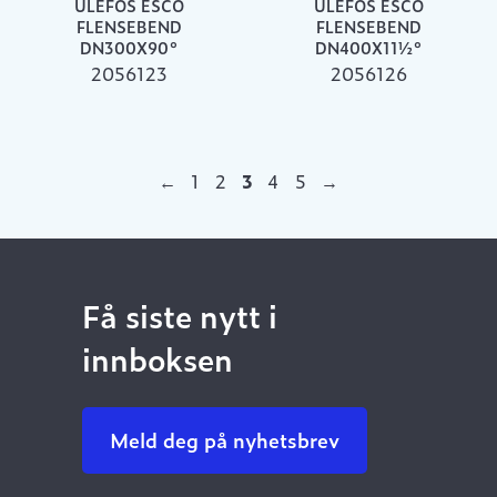
ULEFOS ESCO
ULEFOS ESCO
FLENSEBEND
FLENSEBEND
DN300X90°
DN400X11½°
2056123
2056126
←
1
2
3
4
5
→
Få siste nytt i
innboksen
Meld deg på nyhetsbrev