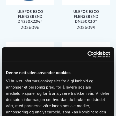
ULEFOS ESCO
ULEFOS ESCO
FLENSEBEND
FLENSEBEND
DN250X22½°
DN250X30°
2056096
2056099
Denne nettsiden anvender cookies
Vi bruker informasjonskapsler for å gi innhold og
annonser et personlig preg, for å levere sosiale
mediefunksjoner og for å analysere trafikken vår. Vi deler
ULEFOS ESCO
ULEFOS ESCO
dessuten informasjon om hvordan du bruker nettstedet
FLENSEBEND
FLENSEBEND
DN250X45°
DN250X90°
vårt, med partnerne våre innen sosiale medier,
2056103
2056106
annonsering og analysearbeid, som kan kombinere den