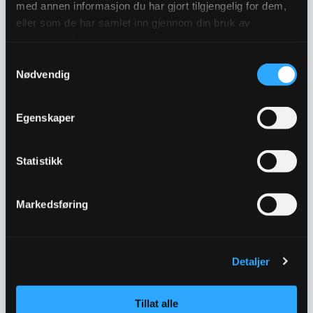
med annen informasjon du har gjort tilgjengelig for dem,
eller som de har samlet inn gjennom din bruk av
tjenestene deres.
Samtykkevalg
Nødvendig
Egenskaper
Statistikk
ULEFOS ESCO
ULEFOS ESCO
FLENSEBEND
FLENSEBEND
DN300X11½°
DN300X22½°
Markedsføring
2056109
2056113
Detaljer
Tillat alle