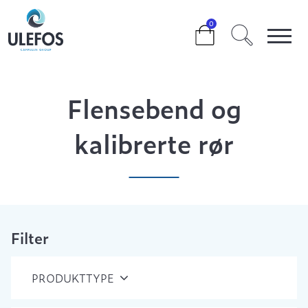
>
>
>
FLENSEBEND OG KALIBRERTE RØR
0
Flensebend og
kalibrerte rør
Filter
PRODUKTTYPE