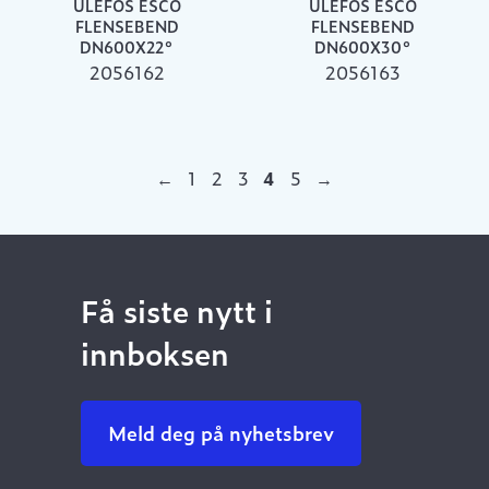
ULEFOS ESCO
ULEFOS ESCO
FLENSEBEND
FLENSEBEND
DN600X22°
DN600X30°
2056162
2056163
←
1
2
3
4
5
→
Få siste nytt i
innboksen
Meld deg på nyhetsbrev