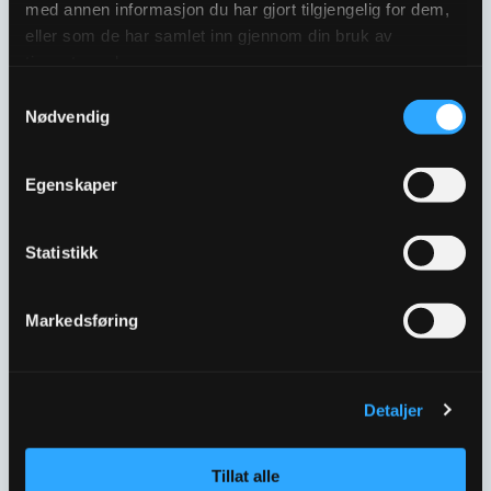
med annen informasjon du har gjort tilgjengelig for dem,
eller som de har samlet inn gjennom din bruk av
tjenestene deres.
Samtykkevalg
Nødvendig
Egenskaper
Statistikk
ULEFOS ESCO
ULEFOS ESCO
FLENSEBEND
FLENSEBEND
DN500X30°
DN500X45°
Markedsføring
2056149
2056153
Detaljer
Tillat alle