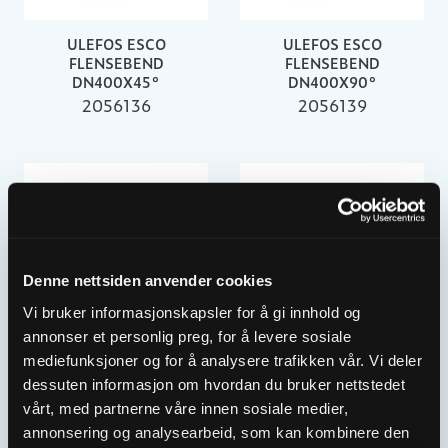
ULEFOS ESCO
ULEFOS ESCO
FLENSEBEND
FLENSEBEND
DN400X45°
DN400X90°
2056136
2056139
Denne nettsiden anvender cookies
Vi bruker informasjonskapsler for å gi innhold og
annonser et personlig preg, for å levere sosiale
mediefunksjoner og for å analysere trafikken vår. Vi deler
ULEFOS ESCO
ULEFOS ESCO
dessuten informasjon om hvordan du bruker nettstedet
FLENSEBEND
FLENSEBEND
DN500X11½°
DN500X22½°
vårt, med partnerne våre innen sosiale medier,
2056143
2056146
annonsering og analysearbeid, som kan kombinere den