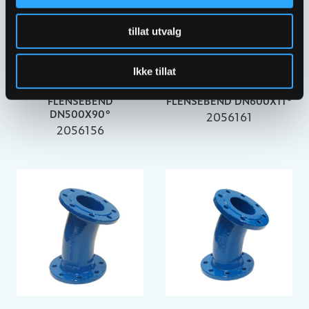
tillat utvalg
Ikke tillat
ULEFOS ESCO
ULEFOS ESCO
FLENSEBEND
FLENSEBEND DN600X11°
DN500X90°
2056161
2056156