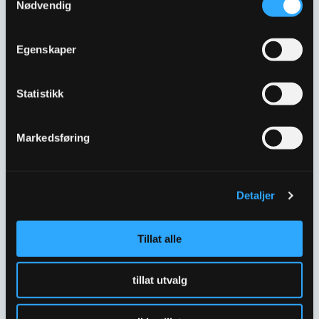
Nødvendig
ULEFOS ESCO
ULEFOS ESCO
MELLOMRING DN100
MELLOMRING DN200
Egenskaper
M/E-LOCK 3 UTTAK
M/E-LOCK 3 UTTAK
5635521
5635523
Statistikk
Markedsføring
Detaljer
Tillat alle
ULEFOS ESCO
ULEFOS ESCO
MELLOMRING DN250
MELLOMRING DN300
tillat utvalg
M/E-LOCK 3 UTTAK
M/E-LOCK 3 UTTAK
5635524
5635525