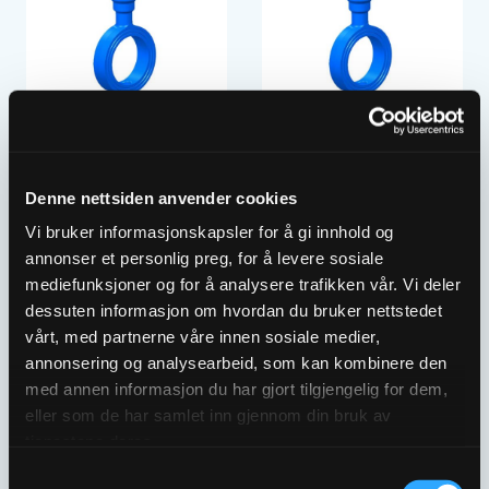
ULEFOS ESCO
ULEFOS ESCO
Denne nettsiden anvender cookies
MELLOMRING DN250
MELLOMRING DN300
M/E-LOCK 2 UTTAK
M/E-LOCK 2 UTTAK
Vi bruker informasjonskapsler for å gi innhold og
5635694
5635695
annonser et personlig preg, for å levere sosiale
mediefunksjoner og for å analysere trafikken vår. Vi deler
dessuten informasjon om hvordan du bruker nettstedet
vårt, med partnerne våre innen sosiale medier,
annonsering og analysearbeid, som kan kombinere den
med annen informasjon du har gjort tilgjengelig for dem,
eller som de har samlet inn gjennom din bruk av
tjenestene deres.
Samtykkevalg