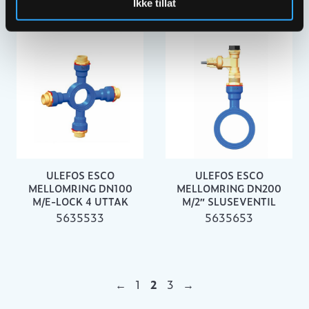
Ikke tillat
ULEFOS ESCO
ULEFOS ESCO
MELLOMRING DN100
MELLOMRING DN200
M/E-LOCK 4 UTTAK
M/2″ SLUSEVENTIL
5635533
5635653
←
1
2
3
→