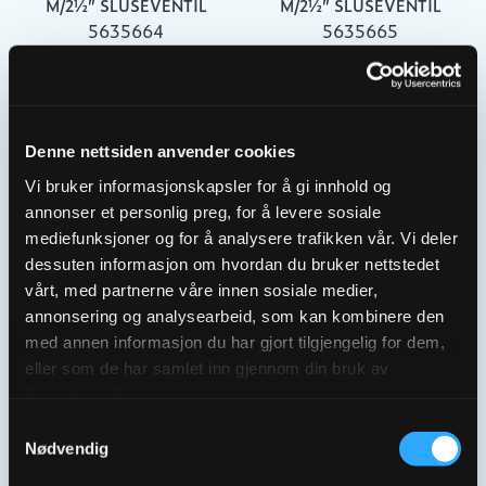
M/2½” SLUSEVENTIL
M/2½” SLUSEVENTIL
5635664
5635665
Denne nettsiden anvender cookies
Vi bruker informasjonskapsler for å gi innhold og
annonser et personlig preg, for å levere sosiale
mediefunksjoner og for å analysere trafikken vår. Vi deler
dessuten informasjon om hvordan du bruker nettstedet
vårt, med partnerne våre innen sosiale medier,
annonsering og analysearbeid, som kan kombinere den
ULEFOS ESCO
ULEFOS ESCO
MELLOMRING DN200
MELLOMRING DN250
med annen informasjon du har gjort tilgjengelig for dem,
M/2″ KULEVENTIL
M/2½” KULEVENTIL
eller som de har samlet inn gjennom din bruk av
5635633
5635634
tjenestene deres.
Samtykkevalg
Nødvendig