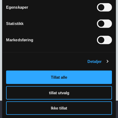
Egenskaper
Statistikk
Markedsføring
ULEFOS ESCO
MELLOMRING DN300
M/2½” KULEVENTIL
5635635
Detaljer
Tillat alle
←
1
2
3
tillat utvalg
Ikke tillat