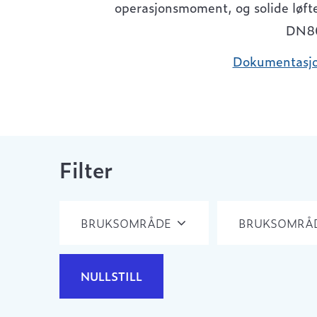
operasjonsmoment, og solide løfteø
DN80
Dokumentasjo
Filter
BRUKSOMRÅDE
BRUKSOMRÅ
NULLSTILL