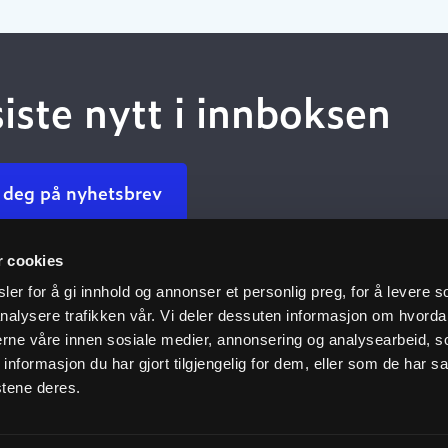
siste nytt i innboksen
 deg på nyhetsbrev
r cookies
Kundeservice
Nyttige 
er for å gi innhold og annonser et personlig preg, for å levere s
nalysere trafikken vår. Vi deler dessuten informasjon om hvorda
Kontakt oss
Dokumenta
nerne våre innen sosiale medier, annonsering og analysearbeid, 
oven
Finn ansatt
Dokumenta
formasjon du har gjort tilgjengelig for dem, eller som de har sa
stene deres.
du oss
Ofte stilte spørsmål
Dokumentas
r
Personvernpolicy
Kompetanse
e
Vårt klimaf