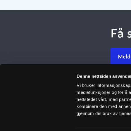
Få 
Meld
Denne nettsiden anvende
Ulefos
Vi bruker informasjonskapsl
mediefunksjoner og for å a
Om oss
nettstedet vårt, med part
Åpenhetsl
kombinere den med annen in
gjennom din bruk av tjene
Her finner 
Våre verdie
Vår histori