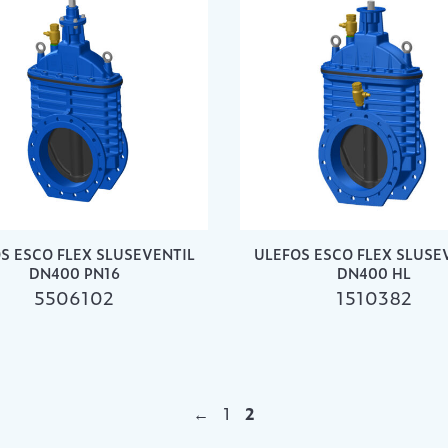
S ESCO FLEX SLUSEVENTIL
ULEFOS ESCO FLEX SLUSE
DN400 PN16
DN400 HL
5506102
1510382
←
1
2