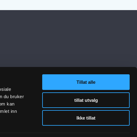
Tillat alle
lenker
Følg oss
osiale
n du bruker
tillat utvalg
sjon VA-teknikk
som kan
sjon Gategods
mlet inn
Ikke tillat
jon Bygg- og anlegg
 og rådgivning
otavtrykk