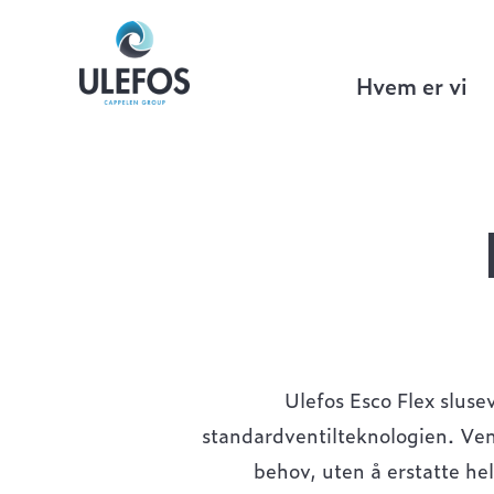
Ulefos
>
VA Teknikk
>
Ventiler
>
Flex Sl
Hvem er vi
Ulefos Esco Flex sluse
standardventilteknologien. Vent
behov, uten å erstatte he