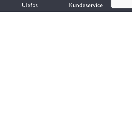
Ulefos
Kundeservice
Om oss
Kontakt oss
Åpenhetsloven
Finn ansatt
Her finner du oss
Ofte stilte spørsmål
Våre verdier
Personvernpolicy
Vår historie
Nyttige lenker
Følg oss
Dokumentasjon VA-
teknikk
Dokumentasjon
Gategods
Dokumentasjon Bygg-
og anlegg
Kompetanse og
rådgivning