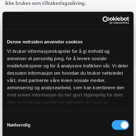
ikke brukes som tilbakeslagssikring.
-
+
Legg til forespørsel
Bunnventil
Ved å legge produkter i handlekurven, kan du sende oss en
DN080
flenset
forespørsel på ett eller flere produkter.
Denne nettsiden anvender cookies
klasse
1
Vi bruker informasjonskapsler for å gi innhold og
quantity
Last ned produktdatablad
annonser et personlig preg, for å levere sosiale
mediefunksjoner og for å analysere trafikken vår. Vi deler
dessuten informasjon om hvordan du bruker nettstedet
vårt, med partnerne våre innen sosiale medier,
annonsering og analysearbeid, som kan kombinere den
Produktegenskaper
med annen informasjon du har gjort tilgjengelig for dem,
eller som de har samlet inn gjennom din bruk av
tjenestene deres.
Pakningsinformasjon
Samtykkevalg
Nødvendig
Tekniske spesifikasjoner