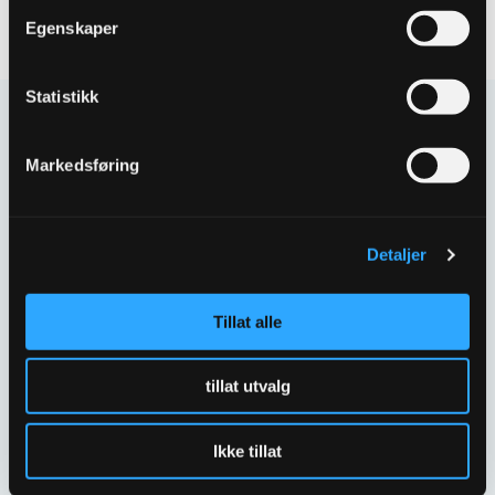
Egenskaper
Statistikk
Kontakt oss
Markedsføring
Har spørsmål eller behov for hjelp så kontakt oss
gjerne.
Skriv til oss
Detaljer
67 80 62 00
Tillat alle
Spørsmål og svar
tillat utvalg
Ikke tillat