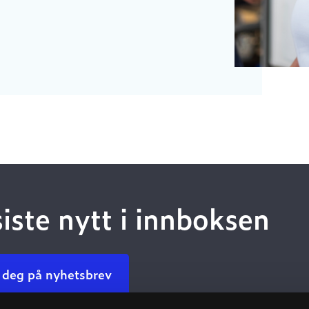
siste nytt i innboksen
 deg på nyhetsbrev