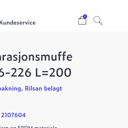
muffe seigjern 216-226 L=200
0
Kundeservice
arasjonsmuffe
16-226 L=200
akning, Rilsan belagt
: 2107604
 jern og EPDM materiale.