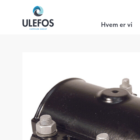
Ulefos
>
VA Teknikk
>
Reparasjonsmuff
Hvem er vi