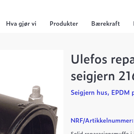
er
>
Seigjern dobbeltspent
>
Ulefos reparasjons
Hva gjør vi
Produkter
Bærekraft
Ulefos rep
seigjern 2
Seigjern hus, EPDM p
NRF/Artikkelnummer
Solid reparasjonsmuffe i