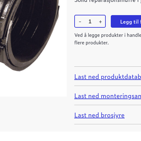
-
+
Legg til
Ulefos
reparasjonsmuffe
Ved å legge produkter i handle
seigjern
flere produkter.
216-
226
L=200
quantity
Last ned produktdatab
Last ned monteringsan
Last ned brosjyre