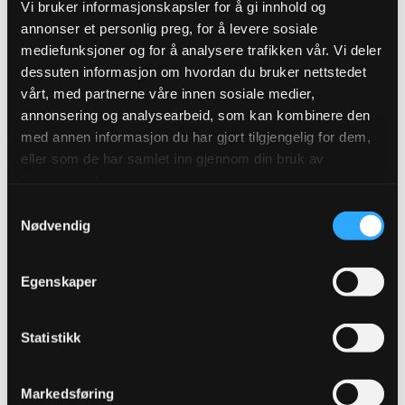
Vi bruker informasjonskapsler for å gi innhold og
annonser et personlig preg, for å levere sosiale
Produktegenskaper
mediefunksjoner og for å analysere trafikken vår. Vi deler
dessuten informasjon om hvordan du bruker nettstedet
Pakningsinformasjon
vårt, med partnerne våre innen sosiale medier,
annonsering og analysearbeid, som kan kombinere den
Tekniske spesifikasjoner
med annen informasjon du har gjort tilgjengelig for dem,
eller som de har samlet inn gjennom din bruk av
tjenestene deres.
Samtykkevalg
Nødvendig
Bli kjent med Ulefos Esco FLEX
sluseventil
Egenskaper
Ulefos Esco FLEX ventilserie er norskutviklet og robust
med lang levetid. Ventilserien er ideell når du ønsker en
Statistikk
fleksibel løsning som gir mulighet for å endre
Markedsføring
påkoblinger, eller skifte ut ventilenheter på anlegget.