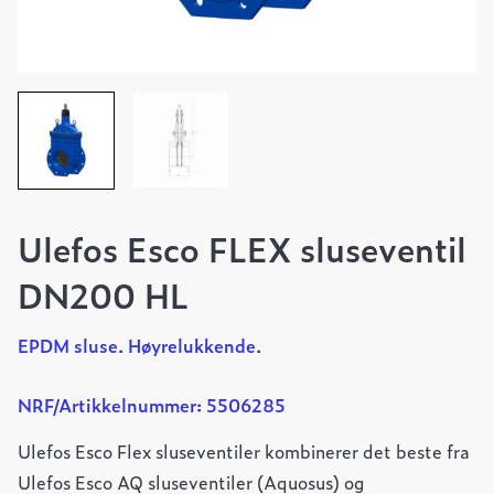
Ulefos Esco FLEX sluseventil
DN200 HL
EPDM sluse. Høyrelukkende.
NRF/Artikkelnummer: 5506285
Ulefos Esco Flex sluseventiler kombinerer det beste fra
Ulefos Esco AQ sluseventiler (Aquosus) og