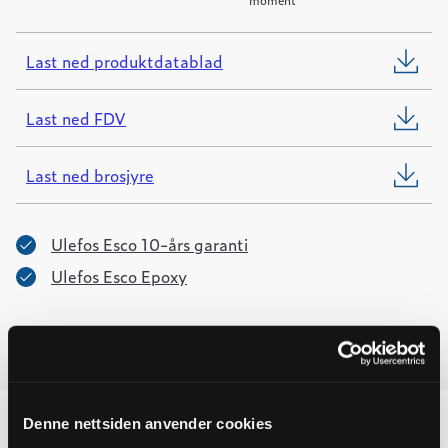
Last ned produktdatablad
Last ned FDV
Last ned brosjyre
Ulefos Esco 10-års garanti
Ulefos Esco Epoxy
Denne nettsiden anvender cookies