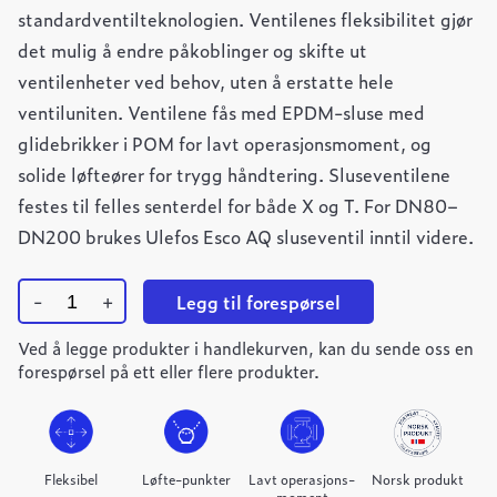
standardventilteknologien. Ventilenes fleksibilitet gjør
det mulig å endre påkoblinger og skifte ut
ventilenheter ved behov, uten å erstatte hele
ventiluniten. Ventilene fås med EPDM-sluse med
glidebrikker i POM for lavt operasjonsmoment, og
solide løfteører for trygg håndtering. Sluseventilene
festes til felles senterdel for både X og T. For DN80–
DN200 brukes Ulefos Esco AQ sluseventil inntil videre.
-
+
Legg til forespørsel
Ulefos
Ved å legge produkter i handlekurven, kan du sende oss en
Esco
FLEX
forespørsel på ett eller flere produkter.
sluseventil
DN200
HL
quantity
Fleksibel
Løfte-punkter
Lavt operasjons-
Norsk produkt
moment