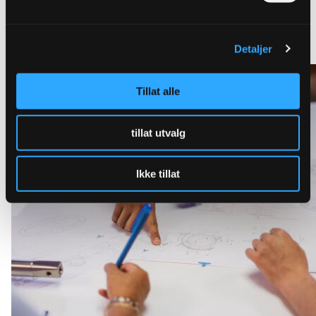
Lær mer om Ulefos Esco FLEX
Detaljer
Tillat alle
tillat utvalg
Ikke tillat