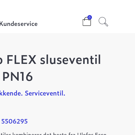
200 HL PN16
0
Kundeservice
o FLEX sluseventil
 PN16
kende. Serviceventil.
: 5506295
tiler kombinerer det beste fra Ulefos Esco