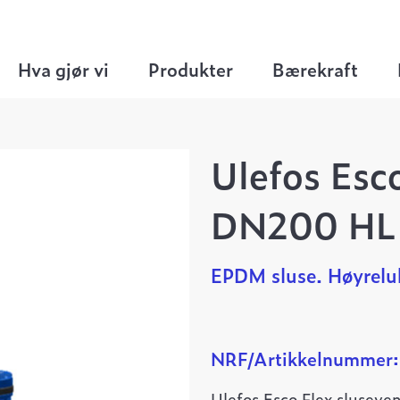
useventiler
>
Ulefos Esco FLEX sluseventil DN
Hva gjør vi
Produkter
Bærekraft
Ulefos Esc
DN200 HL
EPDM sluse. Høyreluk
NRF/Artikkelnummer
Ulefos Esco Flex sluseven