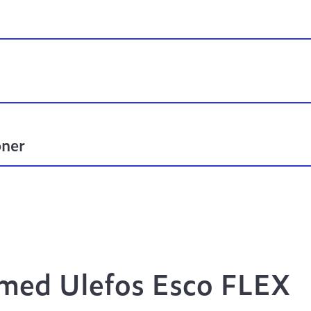
oner
t med Ulefos Esco FLEX