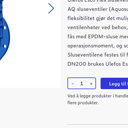
AQ sluseventiler (Aquosu
fleksibilitet gjør det mul
ventilenheter ved behov, 
fås med EPDM-sluse med 
operasjonsmoment, og sol
Sluseventilene festes til
DN200 brukes Ulefos Esco
-
+
Legg til
Ulefos
Esco
Ved å legge produkter i handle
FLEX
flere produkter.
sluseventil
DN200
HL
PN16
quantity