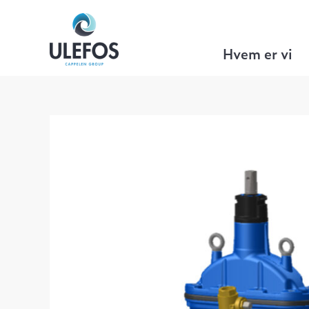
Ulefos
>
VA Teknikk
>
Ventiler
>
Flex Sl
Hvem er vi