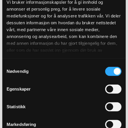
Vi bruker informasjonskapsler for å gi innhold og
annonser et personlig preg, for å levere sosiale
Produktegenskaper
mediefunksjoner og for å analysere trafikken vår. Vi deler
dessuten informasjon om hvordan du bruker nettstedet
Pakningsinformasjon
vårt, med partnerne våre innen sosiale medier,
annonsering og analysearbeid, som kan kombinere den
Tekniske spesifikasjoner
med annen informasjon du har gjort tilgjengelig for dem,
eller som de har samlet inn gjennom din bruk av
tjenestene deres.
Samtykkevalg
Nødvendig
Bli kjent med Ulefos Esco FLEX
sluseventil
Egenskaper
Ulefos Esco FLEX ventilserie er norskutviklet og robust
med lang levetid. Ventilserien er ideell når du ønsker en
Statistikk
fleksibel løsning som gir mulighet for å endre
Markedsføring
påkoblinger, eller skifte ut ventilenheter på anlegget.