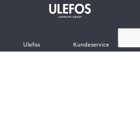
Ulefos
Kundeservice
Om oss
Kontakt oss
Åpenhetsloven
Finn ansatt
Her finner du oss
Ofte stilte spørsmål
Våre verdier
Personvernpolicy
Vår historie
Nyttige lenker
Følg oss
Dokumentasjon VA-
teknikk
Dokumentasjon