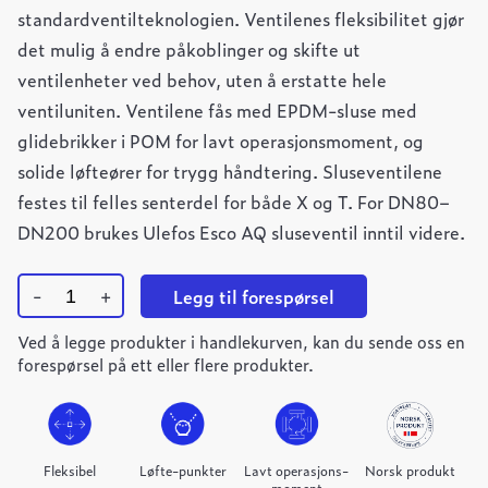
standardventilteknologien. Ventilenes fleksibilitet gjør
det mulig å endre påkoblinger og skifte ut
ventilenheter ved behov, uten å erstatte hele
ventiluniten. Ventilene fås med EPDM-sluse med
glidebrikker i POM for lavt operasjonsmoment, og
solide løfteører for trygg håndtering. Sluseventilene
festes til felles senterdel for både X og T. For DN80–
DN200 brukes Ulefos Esco AQ sluseventil inntil videre.
-
+
Legg til forespørsel
Ulefos
Ved å legge produkter i handlekurven, kan du sende oss en
Esco
FLEX
forespørsel på ett eller flere produkter.
sluseventil
DN250
PN16
quantity
Fleksibel
Løfte-punkter
Lavt operasjons-
Norsk produkt
moment