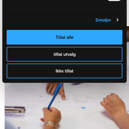
Lær mer om Ulefos Esco FLEX
Detaljer
Tillat alle
tillat utvalg
Ikke tillat