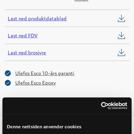
Last ned produktdatablad
Last ned FDV
Last ned brosjyre
Ulefos Esco 10-års garanti
Ulefos Esco Epoxy
Denne nettsiden anvender cookies