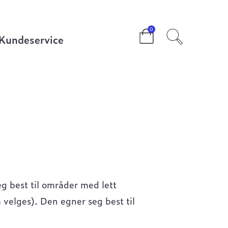
r
0
Kundeservice
g best til områder med lett
 velges). Den egner seg best til