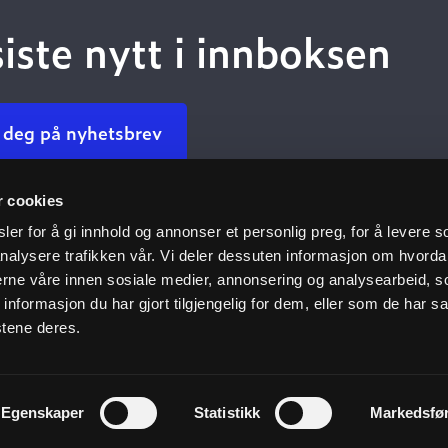
siste nytt i innboksen
 deg på nyhetsbrev
r cookies
Kundeservice
Nyttige 
er for å gi innhold og annonser et personlig preg, for å levere s
nalysere trafikken vår. Vi deler dessuten informasjon om hvorda
Kontakt oss
Dokumenta
nerne våre innen sosiale medier, annonsering og analysearbeid, 
oven
Finn ansatt
Dokumenta
formasjon du har gjort tilgjengelig for dem, eller som de har sa
du oss
Ofte stilte spørsmål
Dokumentas
stene deres.
r
Personvernpolicy
Kompetanse
e
Vårt klimaf
Egenskaper
Statistikk
Markedsfø