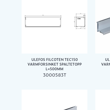
ULEFOS FILCOTEN TEC150
UL
VARMFORSINKET SPALTETOPP
VAR
L=500MM
3000583T