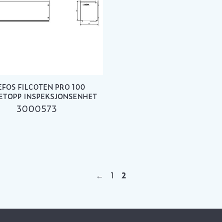
EFOS FILCOTEN PRO 100
ETOPP INSPEKSJONSENHET
3000573
←
1
2