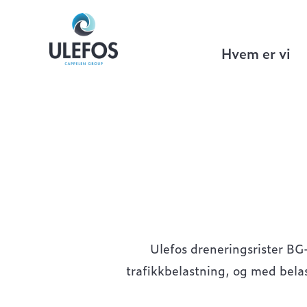
Ulefos
>
Bygg & Anlegg
>
Ulefos Filco
Hvem er vi
Ulefos dreneringsrister BG
trafikkbelastning, og med belas