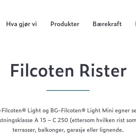
ten rennesystem
>
Filcoten Light
>
Filcoten Riste
Hva gjør vi
Produkter
Bærekraft
Filcoten Rister
-Filcoten® Light og BG-Filcoten® Light Mini egner se
tningsklasse A 15 – C 250 (ettersom hvilken rist som
terrasser, balkonger, garasje eller lignende.