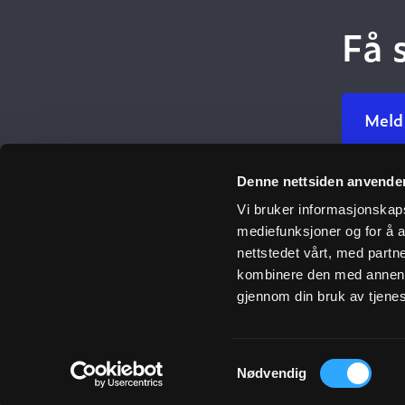
Få 
Meld
Denne nettsiden anvende
Ulefos
Vi bruker informasjonskapsl
mediefunksjoner og for å a
Om oss
nettstedet vårt, med part
Åpenhetsl
kombinere den med annen in
Her finner 
gjennom din bruk av tjene
Våre verdie
Vår histori
Samtykkevalg
Nødvendig