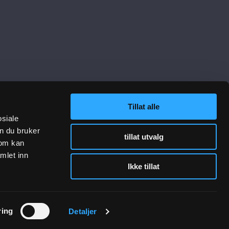
Tillat alle
lenker
Følg oss
osiale
n du bruker
tillat utvalg
sjon VA-teknikk
som kan
sjon Gategods
mlet inn
Ikke tillat
jon Bygg- og anlegg
 og rådgivning
otavtrykk
ring
Detaljer